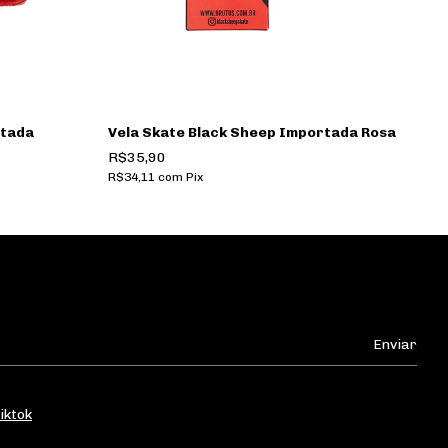
rtada
Vela Skate Black Sheep Importada Rosa
V
R$35,90
R
R$34,11
com
Pix
R$
iktok