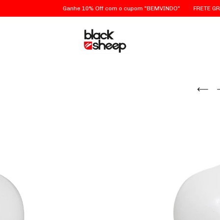
Ganhe 10% Off com o cupom "BEMVINDO"
FRETE GRÁTIS em 