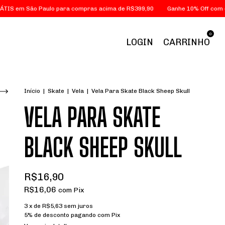
São Paulo para compras acima de R$399,90
Ganhe 10% Off com o cupom
0
LOGIN
CARRINHO
Início
|
Skate
|
Vela
|
Vela Para Skate Black Sheep Skull
VELA PARA SKATE
BLACK SHEEP SKULL
R$16,90
R$16,06
com
Pix
3
x de
R$5,63
sem juros
5% de desconto
pagando com Pix