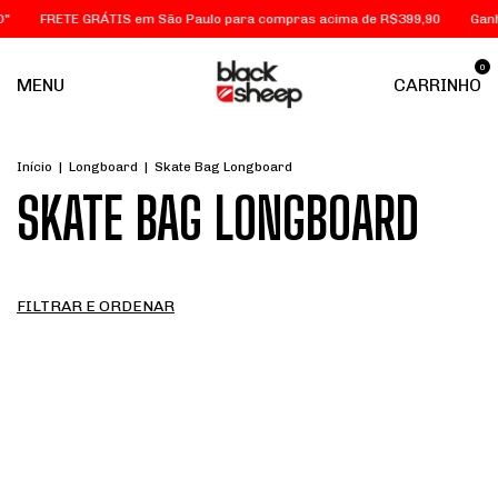
FRETE GRÁTIS em São Paulo para compras acima de R$399,90
Ganhe 10
0
MENU
CARRINHO
Início
|
Longboard
|
Skate Bag Longboard
SKATE BAG LONGBOARD
FILTRAR E ORDENAR