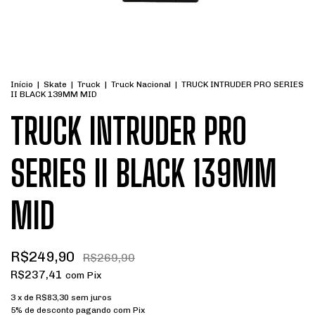
Início
|
Skate
|
Truck
|
Truck Nacional
|
TRUCK INTRUDER PRO SERIES
II BLACK 139MM MID
TRUCK INTRUDER PRO
SERIES II BLACK 139MM
MID
R$249,90
R$269,90
R$237,41
com
Pix
3
x de
R$83,30
sem juros
5% de desconto
pagando com Pix