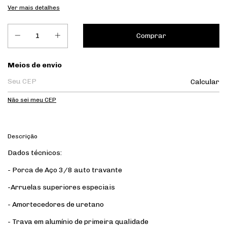
Ver mais detalhes
Entregas para o CEP:
Meios de envio
Calcular
Não sei meu CEP
Descrição
Dados técnicos:
- Porca de Aço 3/8 auto travante
-Arruelas superiores especiais
- Amortecedores de uretano
- Trava em alumínio de primeira qualidade