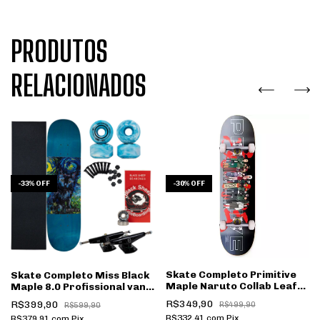
PRODUTOS
RELACIONADOS
-
30
%
OFF
-
33
%
OFF
Skate Completo Primitive
Skate Completo Miss Black
Maple Naruto Collab Leaf
Maple 8.0 Profissional van
Village 8.12
gogh
R$349,90
R$399,90
R$499,90
R$599,90
R$332,41
com
Pix
R$379,91
com
Pix