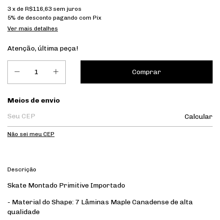
3
x de
R$116,63
sem juros
5% de desconto
pagando com Pix
Ver mais detalhes
Atenção, última peça!
Entregas para o CEP:
Meios de envio
Calcular
Não sei meu CEP
Descrição
Skate Montado Primitive Importado
- Material do Shape: 7 Lâminas Maple Canadense de alta
qualidade