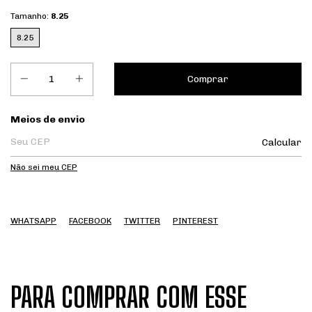
Tamanho:
8.25
8.25
Entregas para o CEP:
Meios de envio
Calcular
Não sei meu CEP
WHATSAPP
FACEBOOK
TWITTER
PINTEREST
PARA COMPRAR COM ESSE