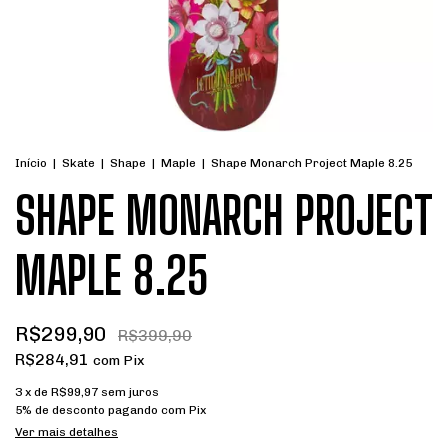
Início
|
Skate
|
Shape
|
Maple
|
Shape Monarch Project Maple 8.25
SHAPE MONARCH PROJECT
MAPLE 8.25
R$299,90
R$399,90
R$284,91
com
Pix
3
x de
R$99,97
sem juros
5% de desconto
pagando com Pix
Ver mais detalhes