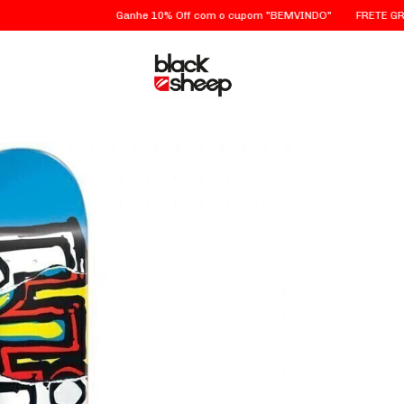
Ganhe 10% Off com o cupom "BEMVINDO"
FRETE GRÁTIS em 