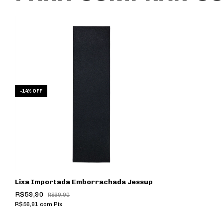
-
14
%
OFF
Lixa Importada Emborrachada Jessup
R$59,90
R$69,90
R$56,91
com
Pix