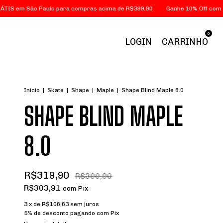
São Paulo para compras acima de R$399,90
Ganhe 10% Off com o cupom
0
LOGIN
CARRINHO
Início
|
Skate
|
Shape
|
Maple
|
Shape Blind Maple 8.0
SHAPE BLIND MAPLE
8.0
R$319,90
R$399,90
R$303,91
com
Pix
3
x de
R$106,63
sem juros
5% de desconto
pagando com Pix