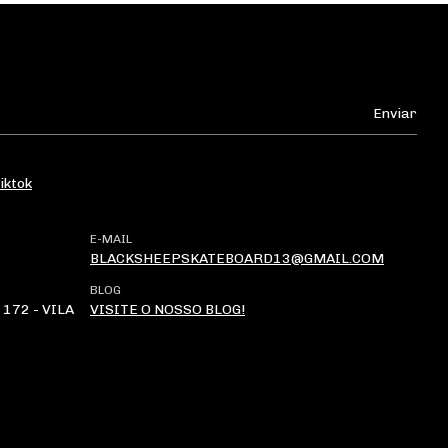
iktok
E-MAIL
BLACKSHEEPSKATEBOARD13@GMAIL.COM
BLOG
172 - VILA
VISITE O NOSSO BLOG!