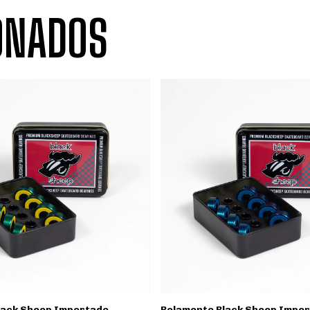
ONADOS
lack Sheep Importado
Rolamento Black Sheep Impo