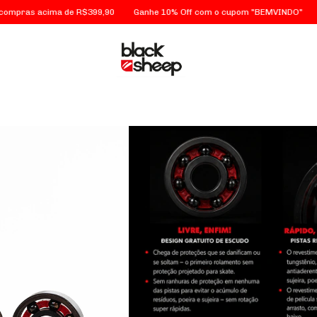
s acima de R$399,90
Ganhe 10% Off com o cupom "BEMVINDO"
FRETE