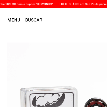
% Off com o cupom "BEMVINDO"
FRETE GRÁTIS em São Paulo para compra
MENU
BUSCAR