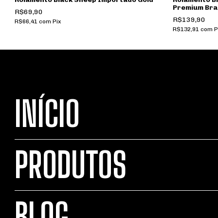
Premium Bras
R$69,90
R$139,90
R$66,41
com
Pix
R$132,91
com
P
INÍCIO
PRODUTOS
BLOG