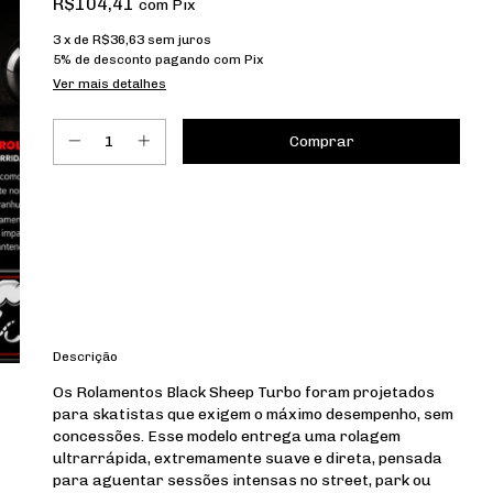
R$104,41
com
Pix
3
x de
R$36,63
sem juros
5% de desconto
pagando com Pix
Ver mais detalhes
Entregas para o CEP:
Calcular
Descrição
Os Rolamentos Black Sheep Turbo foram projetados
para skatistas que exigem o máximo desempenho, sem
concessões. Esse modelo entrega uma rolagem
ultrarrápida, extremamente suave e direta, pensada
para aguentar sessões intensas no street, park ou