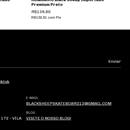
Premium Preto
R
R$139,90
R$
R$132,91
com
Pix
iktok
E-MAIL
BLACKSHEEPSKATEBOARD13@GMAIL.COM
BLOG
172 - VILA
VISITE O NOSSO BLOG!