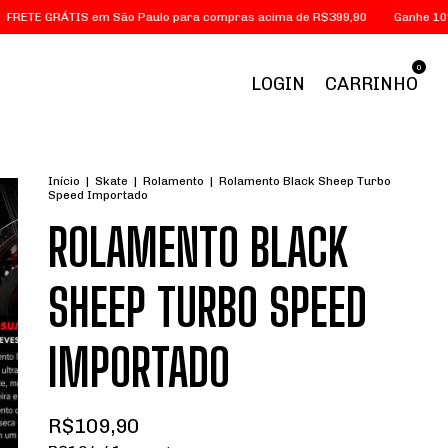
 GRÁTIS em São Paulo para compras acima de R$399,90
Ganhe 10% Off 
0
LOGIN
CARRINHO
Início
|
Skate
|
Rolamento
|
Rolamento Black Sheep Turbo
Speed Importado
ROLAMENTO BLACK
SHEEP TURBO SPEED
IMPORTADO
R$109,90