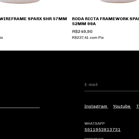
 WIREFRAME SPARX SHR 57MM
RODA RICTA FRAMEWORK SPA
52MM 99A
R$249,90
ix
R$237,41
com
Pix
Instagram
Youtube
T
WHATSAPP
5511953813731