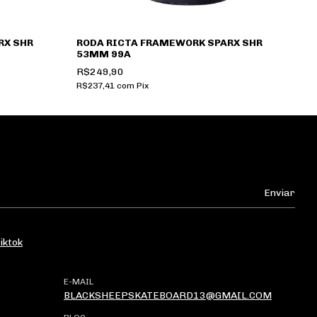
RX SHR
RODA RICTA FRAMEWORK SPARX SHR
R
53MM 99A
O
R$249,90
R
R$237,41
com
Pix
R$
iktok
E-MAIL
BLACKSHEEPSKATEBOARD13@GMAIL.COM