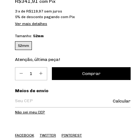
R$341,91
com
Pix
3
x de
R$119,97
sem juros
5% de desconto
pagando com Pix
Ver mais detalhes
Tamanho:
52mm
52mm
Atenção, última peça!
Entregas para o CEP:
Meios de envio
Calcular
Não sei meu CEP
FACEBOOK
TWITTER
PINTEREST