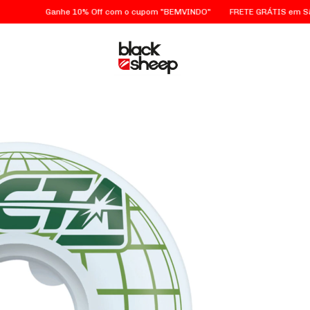
Ganhe 10% Off com o cupom "BEMVINDO"
FRETE GRÁTIS em São Pau