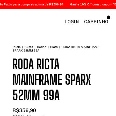
lo para compras acima de R$399,90
Ganhe 10% Off com o cupom "BEMV
0
LOGIN
CARRINHO
Início
|
Skate
|
Rodas
|
Ricta
|
RODA RICTA MAINFRAME
SPARX 52MM 99A
RODA RICTA
MAINFRAME SPARX
52MM 99A
R$359,90