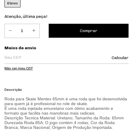
65mm
Atenção, última peça!
Entregas para o CEP:
Meios de envio
Calcular
Não sei meu CEP
Descrição
Roda para Skate Mentex 65mm é uma roda que foi desenvolvida
para quem já é profissional no role de skate.
É uma roda injetada emuretano com ótimo acabamento e
formato que facilita nas manobras mais radicais.
Descrição Tecnica Material: Uretano; Tamanho da Roda: 65mm
Durezada Roda:85A; O jogo contém 4 rodas; Cor da Roda:
Branca; Marca Nacional; Origem de Produção Importada.