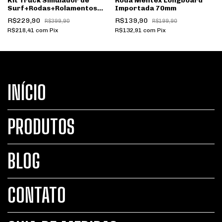
Kit Truck Simulador de
Roda Mentex Longboard
Surf+Rodas+Rolamentos+Pads
Importada 70mm
e Parafusos de Base
R$229,90
R$139,90
R$399,90
R$199,90
R$218,41
com
Pix
R$132,91
com
Pix
INÍCIO
PRODUTOS
BLOG
CONTATO