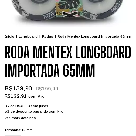
Início
|
Longboard
|
Rodas
|
Roda Mentex Longboard Importada 65mm
RODA MENTEX LONGBOARD
IMPORTADA 65MM
R$139,90
R$199,90
R$132,91
com
Pix
3
x de
R$46,63
sem juros
5% de desconto
pagando com Pix
Ver mais detalhes
Tamanho:
65mm