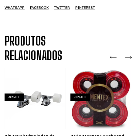
WHATSAPP
FACEBOOK
TWITTER
PINTEREST
PRODUTOS
RELACIONADOS
-
43
%
OFF
-
30
%
OFF