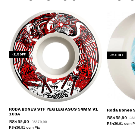
-
21
%
OFF
-
21
%
OFF
RODA BONES STF PEG LEG ASUS 54MM V1
Roda Bones 
103A
R$459,90
R$
R$459,90
R$579,90
R$436,91
com
P
R$436,91
com
Pix