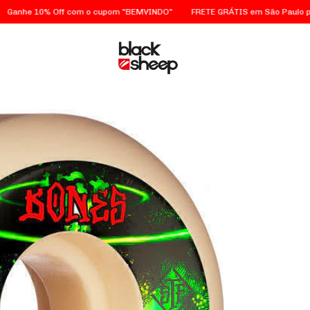
he 10% Off com o cupom "BEMVINDO"
FRETE GRÁTIS em São Paulo para c