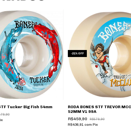
-
21
%
OFF
STF Tucker Big Fish 54mm
RODA BONES STF TREVOR MC
52MM V1 99A
579,90
R$459,90
R$579,90
ix
R$436,91
com
Pix