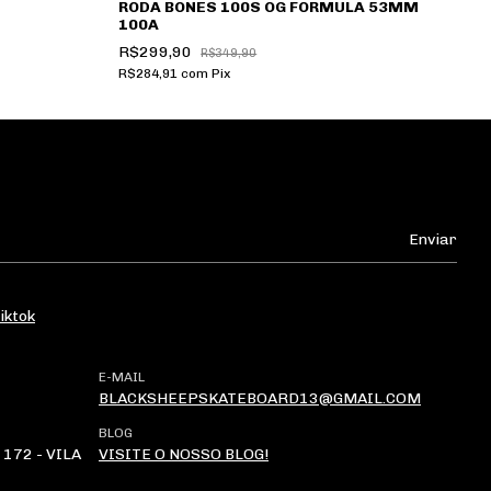
RODA BONES 100S OG FORMULA 53MM
100A
R$299,90
R$349,90
R$284,91
com
Pix
iktok
E-MAIL
BLACKSHEEPSKATEBOARD13@GMAIL.COM
BLOG
172 - VILA
VISITE O NOSSO BLOG!