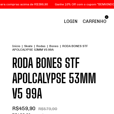
ompras acima de R$399,90
Ganhe 10% Off com o cupom "BEMVINDO"
0
LOGIN
CARRINHO
Início
|
Skate
|
Rodas
|
Bones
|
RODA BONES STF
APOLCALYPSE 53MM V5 99A
RODA BONES STF
APOLCALYPSE 53MM
V5 99A
R$459,90
R$579,90