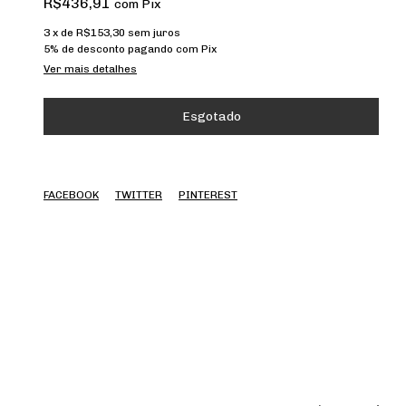
R$436,91
com
Pix
3
x de
R$153,30
sem juros
5% de desconto
pagando com Pix
Ver mais detalhes
FACEBOOK
TWITTER
PINTEREST