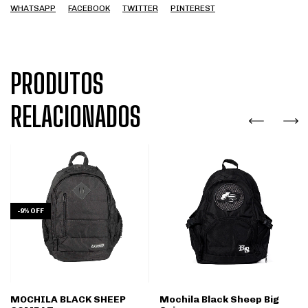
WHATSAPP
FACEBOOK
TWITTER
PINTEREST
PRODUTOS
RELACIONADOS
-
9
%
OFF
MOCHILA BLACK SHEEP
Mochila Black Sheep Big