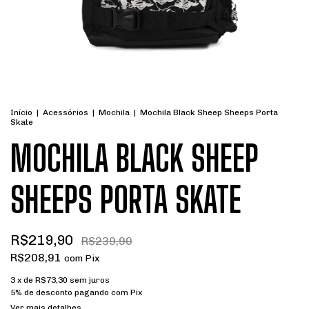
Início
|
Acessórios
|
Mochila
|
Mochila Black Sheep Sheeps Porta
Skate
MOCHILA BLACK SHEEP
SHEEPS PORTA SKATE
R$219,90
R$239,90
R$208,91
com
Pix
3
x de
R$73,30
sem juros
5% de desconto
pagando com Pix
Ver mais detalhes