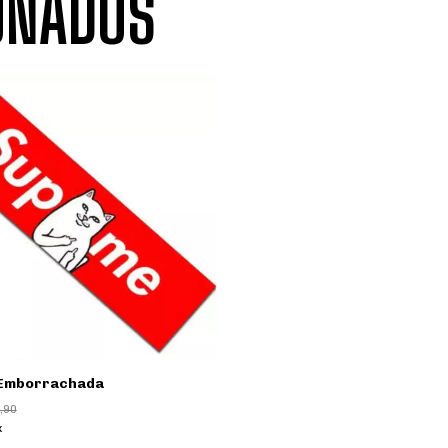
ONADOS
p Emborrachada
,90
x