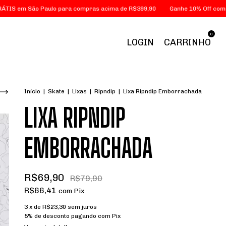
o Paulo para compras acima de R$399,90
Ganhe 10% Off com o cupom "
0
LOGIN
CARRINHO
Início
|
Skate
|
Lixas
|
Ripndip
|
Lixa Ripndip Emborrachada
LIXA RIPNDIP
EMBORRACHADA
R$69,90
R$79,90
R$66,41
com
Pix
3
x de
R$23,30
sem juros
5% de desconto
pagando com Pix