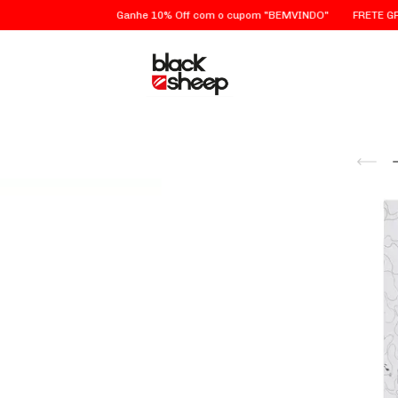
Ganhe 10% Off com o cupom "BEMVINDO"
FRETE GRÁTIS em Sã