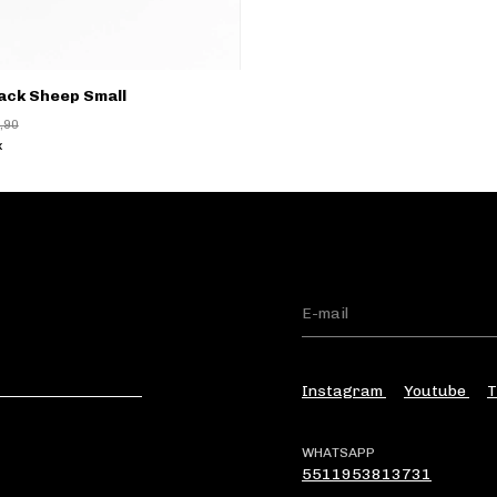
lack Sheep Small
,90
x
Instagram
Youtube
T
WHATSAPP
5511953813731