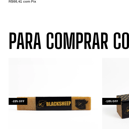
R$66,41
com
Pix
PARA COMPRAR CO
-
22
%
OFF
-
16
%
OFF