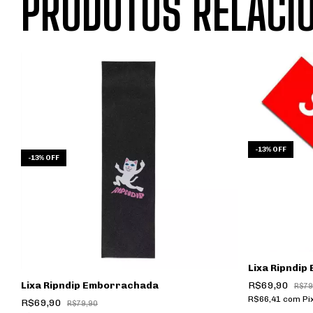
PRODUTOS RELACI
-
13
%
OFF
-
13
%
OFF
Lixa Ripndi
Lixa Ripndip Emborrachada
R$69,90
R$79
R$66,41
com
Pi
R$69,90
R$79,90