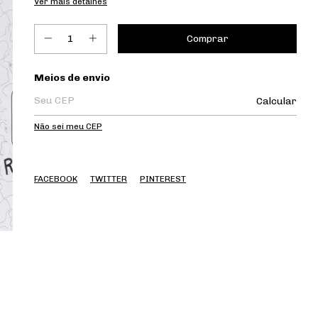
Ver mais detalhes
Entregas para o CEP:
Meios de envio
Calcular
Não sei meu CEP
FACEBOOK
TWITTER
PINTEREST