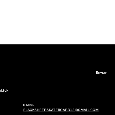
iktok
E-MAIL
BLACKSHEEPSKATEBOARD13@GMAIL.COM