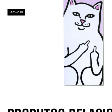
-
13
%
OFF