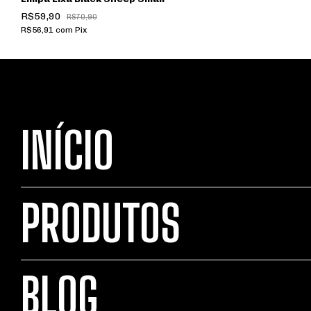
R$59,90
R$70,90
R$56,91
com
Pix
INÍCIO
PRODUTOS
BLOG