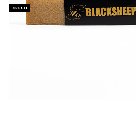
-
22
%
OFF