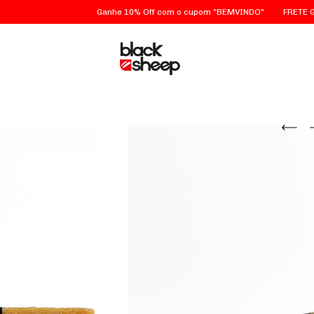
Ganhe 10% Off com o cupom "BEMVINDO"
FRETE GRÁTIS em S