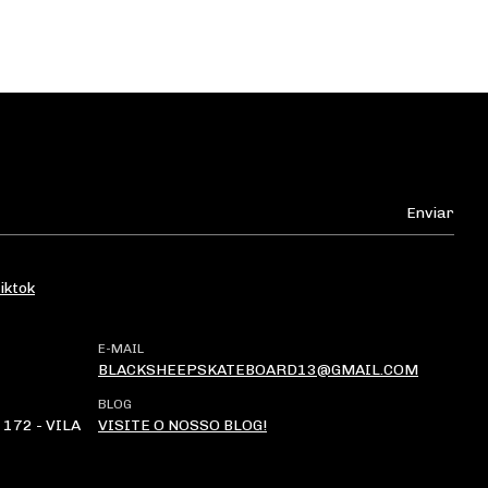
iktok
E-MAIL
BLACKSHEEPSKATEBOARD13@GMAIL.COM
BLOG
172 - VILA
VISITE O NOSSO BLOG!