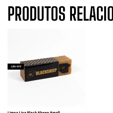
PRODUTOS RELACI
-
16
%
OFF
Limpa Lixa Black Sheep Small