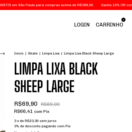
ão Paulo para compras acima de R$399,90
Ganhe 10% Off com o cupom
0
LOGIN
CARRINHO
Início
|
Skate
|
Limpa Lixa
|
Limpa Lixa Black Sheep Large
LIMPA LIXA BLACK
SHEEP LARGE
R$69,90
R$89,90
R$66,41
com
Pix
3
x de
R$23,30
sem juros
5% de desconto
pagando com Pix