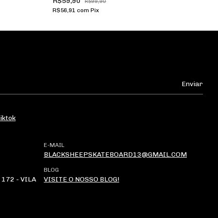
R$59,90
R
R$99,90
R$56,91
com
Pix
R$
iktok
E-MAIL
BLACKSHEEPSKATEBOARD13@GMAIL.COM
BLOG
172 - VILA
VISITE O NOSSO BLOG!