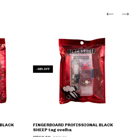
-
40
%
OFF
-
 BLACK
FINGERBOARD PROFISSIONAL BLACK
F
SHEEP tag ovelha
S