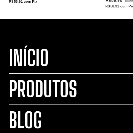
R$59,90
R$99
R$56,91
com
Pix
R$56,91
com
Pi
INÍCIO
PRODUTOS
BLOG