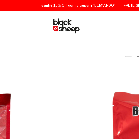
Ganhe 10% Off com o cupom "BEMVINDO"
FRETE GRÁTIS em S