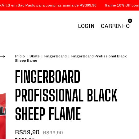
ão Paulo para compras acima de R$399,90
Ganhe 10% Off com o cupom
0
LOGIN
CARRINHO
Início
|
Skate
|
FingerBoard
|
FingerBoard Profissional Black
Sheep flame
FINGERBOARD
PROFISSIONAL BLACK
SHEEP FLAME
R$59,90
R$99,90