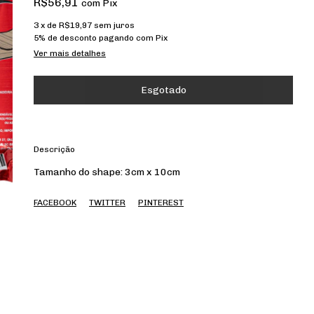
R$56,91
com
Pix
3
x de
R$19,97
sem juros
5% de desconto
pagando com Pix
Ver mais detalhes
Descrição
Tamanho do shape: 3cm x 10cm
FACEBOOK
TWITTER
PINTEREST