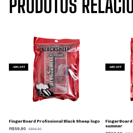
PRODUTOS RELACI
-
40
%
OFF
-
40
%
OFF
FingerBoard Profissional Black Sheep logo
FingerBoard 
summer
R$59,90
R$99,90