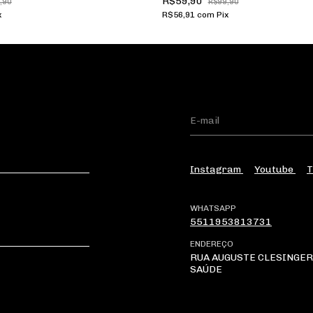
R$59,90
,90
R$99,90
x
R$56,91
com
Pix
Instagram
Youtube
T
WHATSAPP
5511953813731
ENDEREÇO
RUA AUGUSTE CLESINGER 
SAÚDE