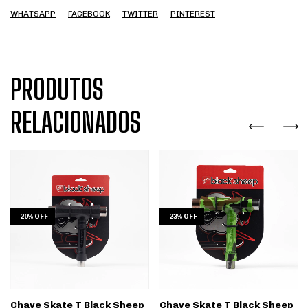
WHATSAPP
FACEBOOK
TWITTER
PINTEREST
PRODUTOS
RELACIONADOS
-
20
%
OFF
-
23
%
OFF
Chave Skate T Black Sheep
Chave Skate T Black Sheep