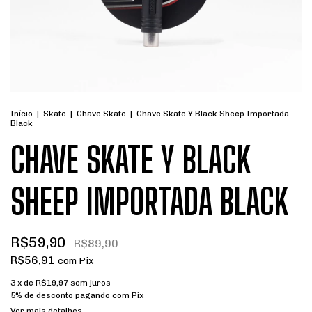
Início
|
Skate
|
Chave Skate
|
Chave Skate Y Black Sheep Importada
Black
CHAVE SKATE Y BLACK
SHEEP IMPORTADA BLACK
R$59,90
R$89,90
R$56,91
com
Pix
3
x de
R$19,97
sem juros
5% de desconto
pagando com Pix
Ver mais detalhes