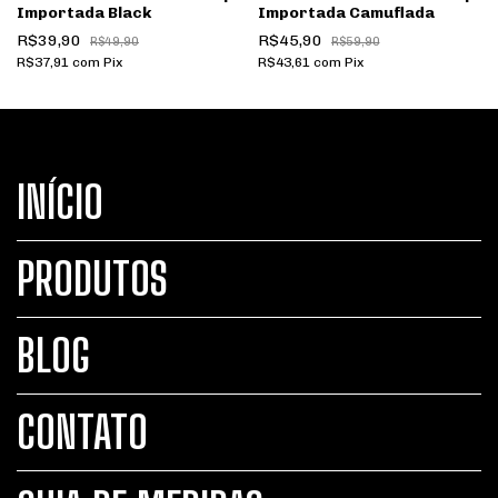
Importada Black
Importada Camuflada
R$39,90
R$45,90
R$49,90
R$59,90
R$37,91
com
Pix
R$43,61
com
Pix
INÍCIO
PRODUTOS
BLOG
CONTATO