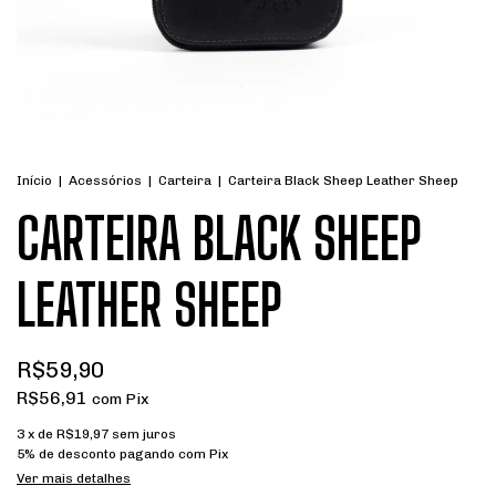
Início
|
Acessórios
|
Carteira
|
Carteira Black Sheep Leather Sheep
CARTEIRA BLACK SHEEP
LEATHER SHEEP
R$59,90
R$56,91
com
Pix
3
x de
R$19,97
sem juros
5% de desconto
pagando com Pix
Ver mais detalhes