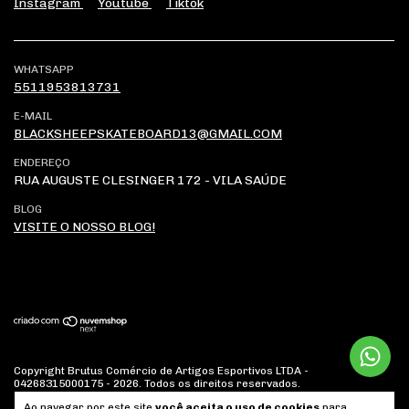
Instagram
Youtube
Tiktok
WHATSAPP
5511953813731
E-MAIL
BLACKSHEEPSKATEBOARD13@GMAIL.COM
ENDEREÇO
RUA AUGUSTE CLESINGER 172 - VILA SAÚDE
BLOG
VISITE O NOSSO BLOG!
Copyright Brutus Comércio de Artigos Esportivos LTDA -
04268315000175 - 2026. Todos os direitos reservados.
Ao navegar por este site
você aceita o uso de cookies
para