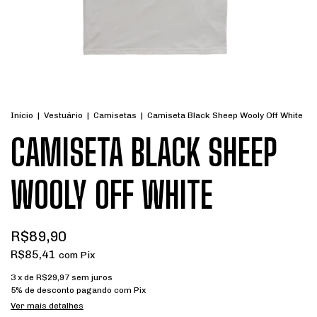
Início
|
Vestuário
|
Camisetas
|
Camiseta Black Sheep Wooly Off White
CAMISETA BLACK SHEEP
WOOLY OFF WHITE
R$89,90
R$85,41
com
Pix
3
x de
R$29,97
sem juros
5% de desconto
pagando com Pix
Ver mais detalhes