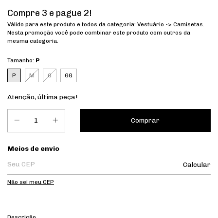
Compre 3 e pague 2!
Válido para este produto e todos da categoria: Vestuário -> Camisetas.
Nesta promoção você pode combinar este produto com outros da
mesma categoria.
Tamanho:
P
P
M
G
GG
Atenção, última peça!
Entregas para o CEP:
Meios de envio
Calcular
Não sei meu CEP
Descrição