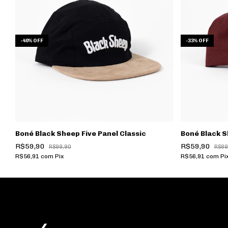
-
40
%
OFF
-
33
%
OFF
Boné Black Sheep Five Panel Classic
Boné Black S
R$59,90
R$59,90
R$99,90
R$89
R$56,91
com
Pix
R$56,91
com
Pi