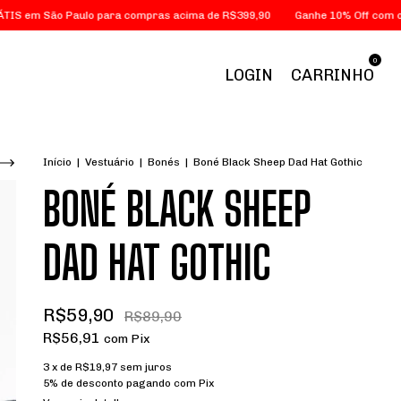
Paulo para compras acima de R$399,90
Ganhe 10% Off com o cupom "B
0
LOGIN
CARRINHO
Início
|
Vestuário
|
Bonés
|
Boné Black Sheep Dad Hat Gothic
BONÉ BLACK SHEEP
DAD HAT GOTHIC
R$59,90
R$89,90
R$56,91
com
Pix
3
x de
R$19,97
sem juros
5% de desconto
pagando com Pix