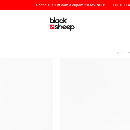
Ganhe 10% Off com o cupom "BEMVINDO"
FRETE GRÁTIS em São 