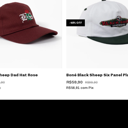
-
40
%
OFF
heep Dad Hat Rose
Boné Black Sheep Six Panel Pl
R$59,90
,90
R$99,90
x
R$56,91
com
Pix