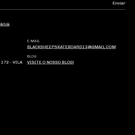
iktok
E-MAIL
BLACKSHEEPSKATEBOARD13@GMAIL.COM
BLOG
172 - VILA
VISITE O NOSSO BLOG!