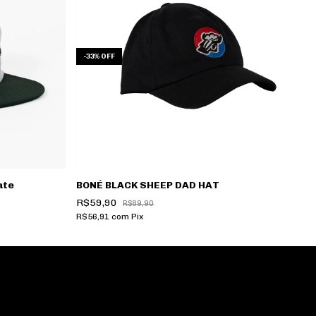
-
33
%
OFF
-
ate
BONÉ BLACK SHEEP DAD HAT
B
R$59,90
R
R$89,90
R$56,91
com
Pix
R$