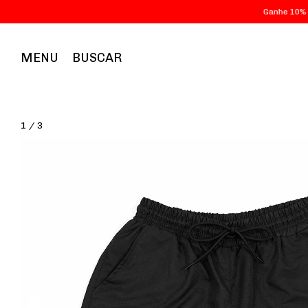
Ganhe 10% Off c
MENU
BUSCAR
1
/
3