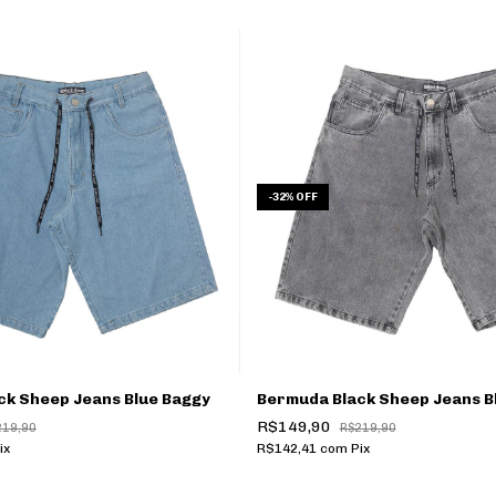
-
32
%
OFF
ck Sheep Jeans Blue Baggy
Bermuda Black Sheep Jeans B
R$149,90
219,90
R$219,90
ix
R$142,41
com
Pix