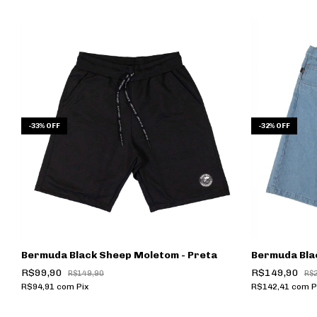
-
33
%
OFF
-
32
%
OFF
Bermuda Black Sheep Moletom - Preta
Bermuda Bla
R$99,90
R$149,90
R$149,90
R$
R$94,91
com
Pix
R$142,41
com
P