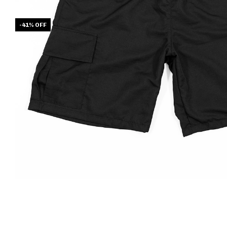
-
41
%
OFF