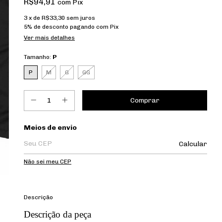
R$94,91
com
Pix
3
x de
R$33,30
sem juros
5% de desconto
pagando com Pix
Ver mais detalhes
Tamanho:
P
P
M
G
GG
Entregas para o CEP:
Meios de envio
Calcular
Não sei meu CEP
Descrição
Descrição da peça