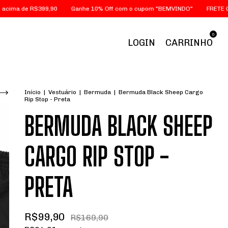
 de R$399,90
Ganhe 10% Off com o cupom "BEMVINDO"
FRETE GRÁTIS
0
LOGIN
CARRINHO
Início
|
Vestuário
|
Bermuda
|
Bermuda Black Sheep Cargo
Rip Stop - Preta
BERMUDA BLACK SHEEP
CARGO RIP STOP -
PRETA
R$99,90
R$169,90