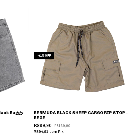
-
41
%
OFF
lack Baggy
BERMUDA BLACK SHEEP CARGO RIP STOP -
BEGE
R$99,90
R$169,90
R$94,91
com
Pix