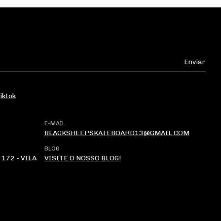
iktok
E-MAIL
BLACKSHEEPSKATEBOARD13@GMAIL.COM
BLOG
172 - VILA
VISITE O NOSSO BLOG!