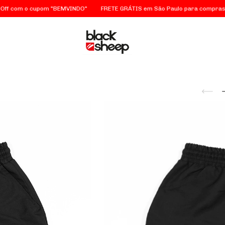
om o cupom "BEMVINDO"
FRETE GRÁTIS em São Paulo para compras acima