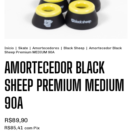
Início
|
Skate
|
Amortecedores
|
Black Sheep
|
Amortecedor Black
Sheep Premium MEDIUM 90A
AMORTECEDOR BLACK
SHEEP PREMIUM MEDIUM
90A
R$89,90
R$85,41
com
Pix