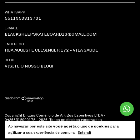
WHATSAPP
5511953813731
E-MAIL
BLACKSHEEPSKATEBOARD13@GMAIL.COM
ENDEREÇO
RUA AUGUSTE CLESINGER 172 - VILA SAÚDE
BLOG
VISITE O NOSSO BLOG!
Copyright Brutus Comércio de Artigos Esportivos LTDA -
04268315000175 - 2026. Todos os direitos reservados.
Ao navegar por este site
você aceita o uso de cookies
para
agilizar a sua experiência de compra.
Entendi