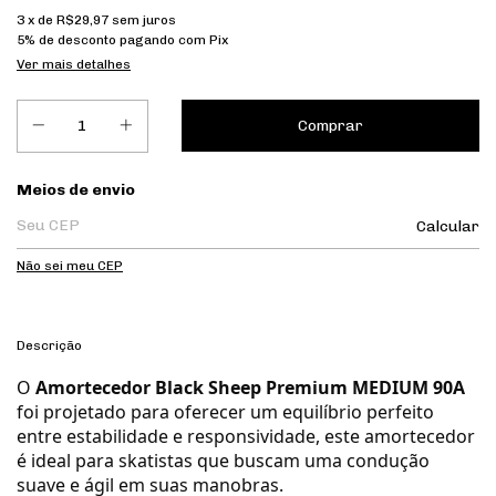
3
x de
R$29,97
sem juros
5% de desconto
pagando com Pix
Ver mais detalhes
Entregas para o CEP:
Meios de envio
Calcular
Não sei meu CEP
Descrição
O
Amortecedor Black Sheep Premium MEDIUM 90A
foi projetado para oferecer um equilíbrio perfeito
entre estabilidade e responsividade, este amortecedor
é ideal para skatistas que buscam uma condução
suave e ágil em suas manobras.